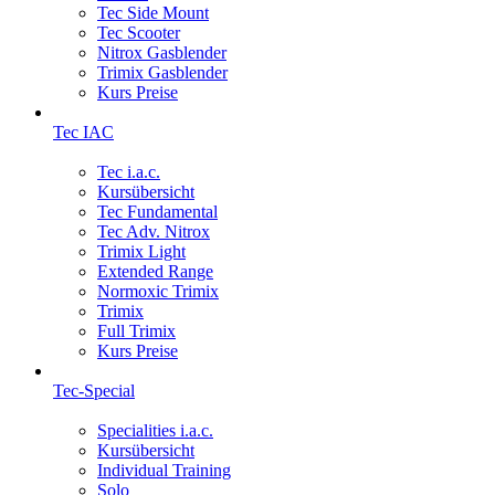
Tec Side Mount
Tec Scooter
Nitrox Gasblender
Trimix Gasblender
Kurs Preise
Tec IAC
Tec i.a.c.
Kursübersicht
Tec Fundamental
Tec Adv. Nitrox
Trimix Light
Extended Range
Normoxic Trimix
Trimix
Full Trimix
Kurs Preise
Tec-Special
Specialities i.a.c.
Kursübersicht
Individual Training
Solo