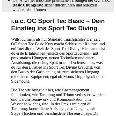
Der Anwärter muss alle praktischen Übungen der
OC TEC
Basic Übungsliste
sicher durchführen und jederzeit
wiederholen können.
i.a.c. OC Sport Tec Basic – Dein
Einstieg ins Sport Tec Diving
Willst du mehr als nur Standard-Tauchgänge? Der i.a.c.
OC Sport Tec Basic Kurs macht Schluss mit Routine und
eröffnet dir die Welt des Sport Tec Diving. Hier sammelst
du erste Erfahrungen jenseits des Sporttauchens – mit
praxisnahen Übungen, neuen Techniken und einer
Ausrüstung, die richtig Spaß macht. Du lernst alles, was
du für den Einstieg ins Sport Tec Diving brauchst: von
den Basics der Gasplanung bis zum sicheren Umgang
mit deinem Equipment, egal ob Mono, Doppelgerät oder
Sidemount.
Die Theorie bringt dir bei, wie Gasmanagement
funktioniert, wie Tarierung und Trimm verbessert werden
und warum Teamwork und Kommunikation unter
Wasser so wichtig sind. In der Praxis trainierst du
Tarierung, kontrollierte Aufstiege, den Umgang mit
Stage-Flaschen und verschiedene Flossenschläge. Du