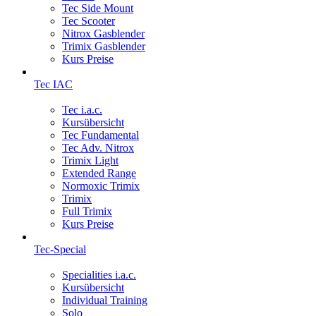
Tec Side Mount
Tec Scooter
Nitrox Gasblender
Trimix Gasblender
Kurs Preise
Tec IAC
Tec i.a.c.
Kursübersicht
Tec Fundamental
Tec Adv. Nitrox
Trimix Light
Extended Range
Normoxic Trimix
Trimix
Full Trimix
Kurs Preise
Tec-Special
Specialities i.a.c.
Kursübersicht
Individual Training
Solo