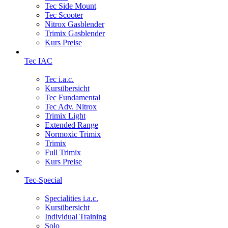
Tec Side Mount
Tec Scooter
Nitrox Gasblender
Trimix Gasblender
Kurs Preise
Tec IAC
Tec i.a.c.
Kursübersicht
Tec Fundamental
Tec Adv. Nitrox
Trimix Light
Extended Range
Normoxic Trimix
Trimix
Full Trimix
Kurs Preise
Tec-Special
Specialities i.a.c.
Kursübersicht
Individual Training
Solo