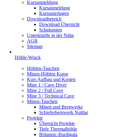
Kursanmeldung
Kursanmeldung
Kursunterlagen
Downloadbereich
Download Übersicht
Schulungen
Unterkünfte in der Nähe
AGB
Sitemap
Höhle-Wrack
Höhlen-Tauchen
Minen-Höhlen Kurse
Kurs Aufbau und Kosten
Mine 1 / Cave Diver
Mine 2 / Full Cave
Mine 3 / Technical Cave
Minen-Tauchen
Minen und Bergwerke
Schieferbergwerk Nuttlar
Projekte
Übersicht Projekte
Tiefe Thermalhöhle
Britannic-Burdigala