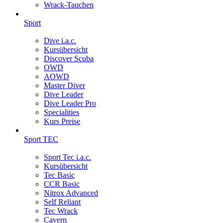
Wrack-Tauchen
Sport
Dive i.a.c.
Kursübersicht
Discover Scuba
OWD
AOWD
Master Diver
Dive Leader
Dive Leader Pro
Specialities
Kurs Preise
Sport TEC
Sport Tec i.a.c.
Kursübersicht
Tec Basic
CCR Basic
Nitrox Advanced
Self Reliant
Tec Wrack
Cavern