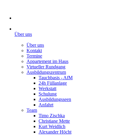
Über uns
Über uns
Kontakt
Termine
Appartement im Haus
Virtueller Rundgang
Ausbildungszentrum
Tauchbasis - AfM
24h Füllanlage
Werkstatt
Schulung
Ausbildungsseen
Anfahrt
Team
Timo Zischka
Christiane Mette
Kurt Weidlich
Alexander Höcht