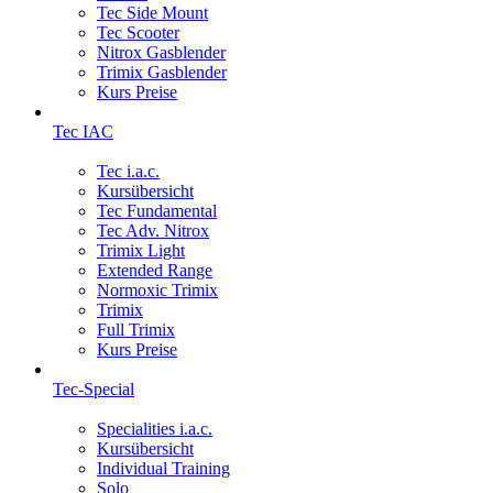
Tec Side Mount
Tec Scooter
Nitrox Gasblender
Trimix Gasblender
Kurs Preise
Tec IAC
Tec i.a.c.
Kursübersicht
Tec Fundamental
Tec Adv. Nitrox
Trimix Light
Extended Range
Normoxic Trimix
Trimix
Full Trimix
Kurs Preise
Tec-Special
Specialities i.a.c.
Kursübersicht
Individual Training
Solo