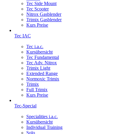
Tec Side Mount
Tec Scooter
Nitrox Gasblender
Trimix Gasblender
Kurs Preise
Tec IAC
Tec i.a.c.
Kursübersicht
Tec Fundamental
Tec Adv. Nitrox
Trimix Light
Extended Range
Normoxic Trimix
Trimix
Full Trimix
Kurs Preise
Tec-Special
Specialities i.a.c.
Kursübersicht
Individual Training
Solo