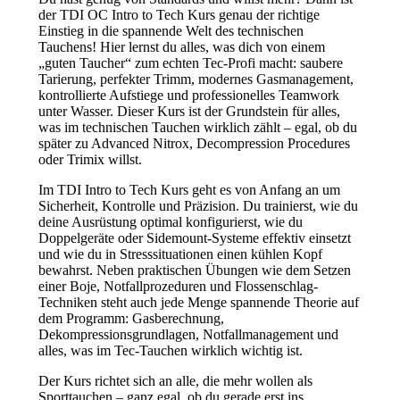
der TDI OC Intro to Tech Kurs genau der richtige
Einstieg in die spannende Welt des technischen
Tauchens! Hier lernst du alles, was dich von einem
„guten Taucher“ zum echten Tec-Profi macht: saubere
Tarierung, perfekter Trimm, modernes Gasmanagement,
kontrollierte Aufstiege und professionelles Teamwork
unter Wasser. Dieser Kurs ist der Grundstein für alles,
was im technischen Tauchen wirklich zählt – egal, ob du
später zu Advanced Nitrox, Decompression Procedures
oder Trimix willst.
Im TDI Intro to Tech Kurs geht es von Anfang an um
Sicherheit, Kontrolle und Präzision. Du trainierst, wie du
deine Ausrüstung optimal konfigurierst, wie du
Doppelgeräte oder Sidemount-Systeme effektiv einsetzt
und wie du in Stresssituationen einen kühlen Kopf
bewahrst. Neben praktischen Übungen wie dem Setzen
einer Boje, Notfallprozeduren und Flossenschlag-
Techniken steht auch jede Menge spannende Theorie auf
dem Programm: Gasberechnung,
Dekompressionsgrundlagen, Notfallmanagement und
alles, was im Tec-Tauchen wirklich wichtig ist.
Der Kurs richtet sich an alle, die mehr wollen als
Sporttauchen – ganz egal, ob du gerade erst ins