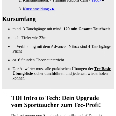
Kursunterlagen: -
Training Record Card
-
TRC-
►
Kursanmeldung -
►
Kursumfang
mind. 3 Tauchgänge mit mind.
120 min Gesamt Tauchzeit
nicht Tiefer wie 23m
in Verbindung mit dem Advanced Nitrox sind 4 Tauchgänge
Plicht
ca. 6 Stunden Theorieunterricht
Der Anwärter muss alle praktischen Übungen der
Tec Basic
Übungsliste
sicher durchführen und jederzeit wiederholen
können
TDI Intro to Tech: Dein Upgrade
vom Sporttaucher zum Tec-Profi!
Du hast genug von Standards und willst mehr? Dann ist