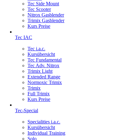
Tec Side Mount
Tec Scooter
Nitrox Gasblender
Trimix Gasblender
Kurs Preise
Tec IAC
Tec i.a.c.
Kursübersicht
Tec Fundamental
Tec Adv. Nitrox
Trimix Light
Extended Range
Normoxic Trimix
Trimix
Full Trimix
Kurs Preise
Tec-Special
Specialities i.a.c.
Kursübersicht
Individual Training
Solo