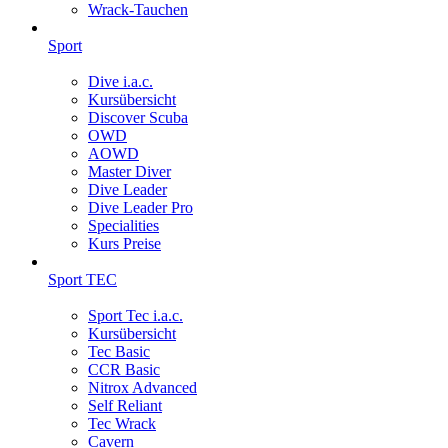
Wrack-Tauchen
Sport
Dive i.a.c.
Kursübersicht
Discover Scuba
OWD
AOWD
Master Diver
Dive Leader
Dive Leader Pro
Specialities
Kurs Preise
Sport TEC
Sport Tec i.a.c.
Kursübersicht
Tec Basic
CCR Basic
Nitrox Advanced
Self Reliant
Tec Wrack
Cavern