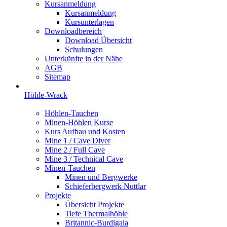
Kursanmeldung
Kursanmeldung
Kursunterlagen
Downloadbereich
Download Übersicht
Schulungen
Unterkünfte in der Nähe
AGB
Sitemap
Höhle-Wrack
Höhlen-Tauchen
Minen-Höhlen Kurse
Kurs Aufbau und Kosten
Mine 1 / Cave Diver
Mine 2 / Full Cave
Mine 3 / Technical Cave
Minen-Tauchen
Minen und Bergwerke
Schieferbergwerk Nuttlar
Projekte
Übersicht Projekte
Tiefe Thermalhöhle
Britannic-Burdigala