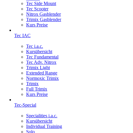
Tec Side Mount
Tec Scooter
Nitrox Gasblender
Trimix Gasblender
Kurs Preise
Tec IAC
Tec i.a.c.
Kursübersicht
Tec Fundamental
Tec Adv. Nitrox
Trimix Light
Extended Range
Normoxic Trimix
Trimix
Full Trimix
Kurs Preise
Tec-Special
Specialities i.a.c.
Kursübersicht
Individual Training
Solo