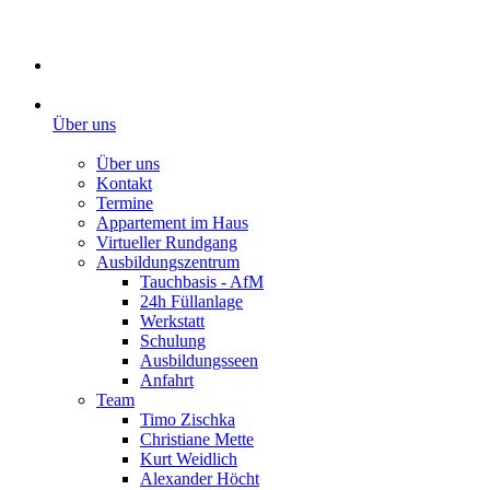
Über uns
Über uns
Kontakt
Termine
Appartement im Haus
Virtueller Rundgang
Ausbildungszentrum
Tauchbasis - AfM
24h Füllanlage
Werkstatt
Schulung
Ausbildungsseen
Anfahrt
Team
Timo Zischka
Christiane Mette
Kurt Weidlich
Alexander Höcht