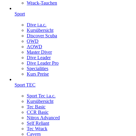
Wrack-Tauchen
Sport
Dive i.a.c.
Kursübersicht
Discover Scuba
OWD
AOWD
Master Diver
Dive Leader
Dive Leader Pro
Specialities
Kurs Preise
Sport TEC
Sport Tec i.a.c.
Kursübersicht
Tec Basic
CCR Basic
Nitrox Advanced
Self Reliant
Tec Wrack
Cavern