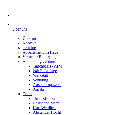
Über uns
Über uns
Kontakt
Termine
Appartement im Haus
Virtueller Rundgang
Ausbildungszentrum
Tauchbasis - AfM
24h Füllanlage
Werkstatt
Schulung
Ausbildungsseen
Anfahrt
Team
Timo Zischka
Christiane Mette
Kurt Weidlich
Alexander Höcht