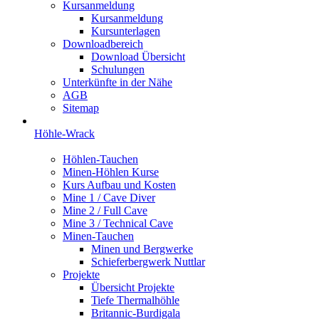
Kursanmeldung
Kursanmeldung
Kursunterlagen
Downloadbereich
Download Übersicht
Schulungen
Unterkünfte in der Nähe
AGB
Sitemap
Höhle-Wrack
Höhlen-Tauchen
Minen-Höhlen Kurse
Kurs Aufbau und Kosten
Mine 1 / Cave Diver
Mine 2 / Full Cave
Mine 3 / Technical Cave
Minen-Tauchen
Minen und Bergwerke
Schieferbergwerk Nuttlar
Projekte
Übersicht Projekte
Tiefe Thermalhöhle
Britannic-Burdigala