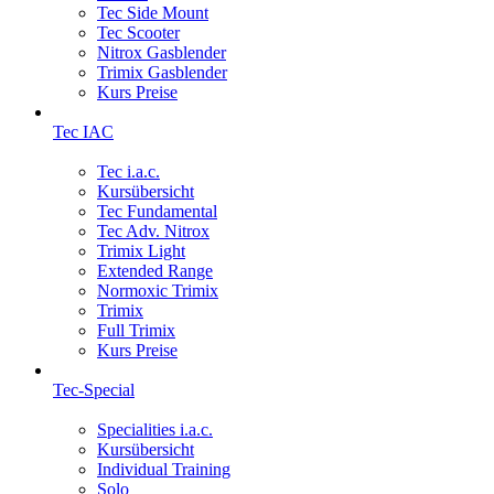
Tec Side Mount
Tec Scooter
Nitrox Gasblender
Trimix Gasblender
Kurs Preise
Tec IAC
Tec i.a.c.
Kursübersicht
Tec Fundamental
Tec Adv. Nitrox
Trimix Light
Extended Range
Normoxic Trimix
Trimix
Full Trimix
Kurs Preise
Tec-Special
Specialities i.a.c.
Kursübersicht
Individual Training
Solo