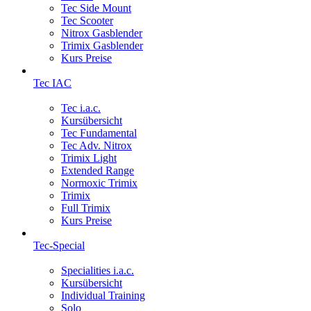
Tec Side Mount
Tec Scooter
Nitrox Gasblender
Trimix Gasblender
Kurs Preise
Tec IAC
Tec i.a.c.
Kursübersicht
Tec Fundamental
Tec Adv. Nitrox
Trimix Light
Extended Range
Normoxic Trimix
Trimix
Full Trimix
Kurs Preise
Tec-Special
Specialities i.a.c.
Kursübersicht
Individual Training
Solo